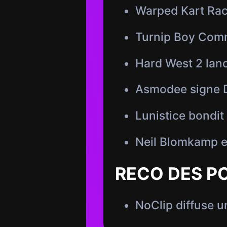
Warped Kart Race
Turnip Boy Commi
Hard West 2 lanc
Asmodee signe D
Lunistice bondit
Neil Blomkamp et
RECO DES P
NoClip diffuse u