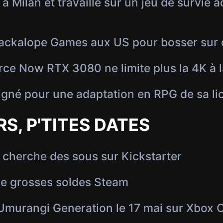
 à Milan et travaille sur un jeu de survie 
ackalope Games aux US pour bosser sur d
ce Now RTX 3080 ne limite plus la 4K à l
igné pour une adaptation en RPG de sa li
RS, P'TITES DATES
s cherche des sous sur Kickstarter
de grosses soldes Steam
 Umurangi Generation le 17 mai sur Xbox