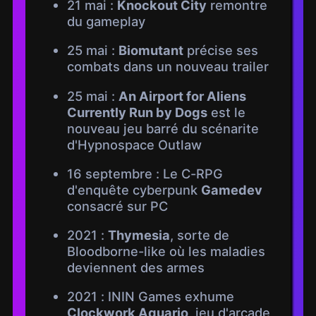
21 mai :
Knockout City
remontre
du gameplay
25 mai :
Biomutant
précise ses
combats dans un nouveau trailer
25 mai :
An Airport for Aliens
Currently Run by Dogs
est le
nouveau jeu barré du scénarite
d'Hypnospace Outlaw
16 septembre : Le C-RPG
d'enquête cyberpunk
Gamedev
consacré sur PC
2021 :
Thymesia
, sorte de
Bloodborne-like où les maladies
deviennent des armes
2021 : ININ Games exhume
Clockwork Aquario
, jeu d'arcade