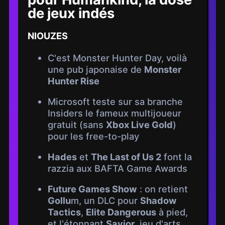
de jeux indés
NIOUZES
C'est Monster Hunter Day, voilà
une pub japonaise de
Monster
Hunter Rise
Microsoft teste sur sa branche
Insiders le fameux multijoueur
gratuit (sans
Xbox Live Gold
)
pour les free-to-play
Hades
et
The Last of Us 2
font la
razzia aux BAFTA Game Awards
Future Games Show
: on retient
Gollu
m, un DLC pour
Shadow
Tactics
,
Elite Dangerous
à pied,
et l'étonnant
Savior
, jeu d'arts